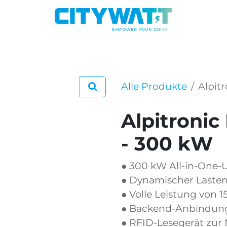
Produkt Kategorien
Betrieb
Unternehmen
Alle Produkte
Alpit
Alpitroni
- 300 kW
● 300 kW All-in-One-U
● Dynamischer Lasten
● Volle Leistung von 
● Backend-Anbindun
● RFID-Lesegerät zur 