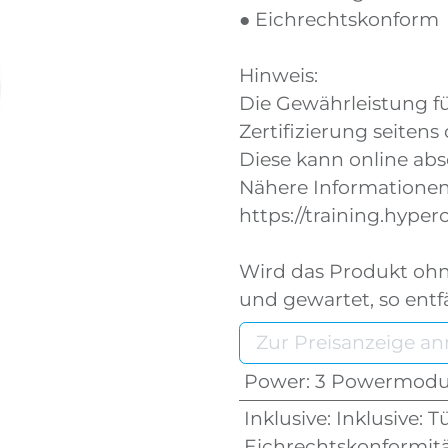
● Eichrechtskonform
Hinweis:
Die Gewährleistung fü
Zertifizierung seitens
Diese kann online abs
Nähere Informationen
https://training.hyperc
Wird das Produkt ohne 
und gewartet, so entfä
Zur Preisanzeige a
Power
:
3 Powermodule
Inklusive
:
Inklusive: T
Eichrechtskonformitä