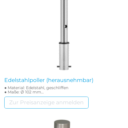
Edelstahlpoller (herausnehmbar)
● Material: Edelstahl, geschliffen
● Maße: Ø 102 mm
● Höhe über Flur: 900 mm
● inkl. Bodenhülse und Dreikantschloss
Zur Preisanzeige anmelden