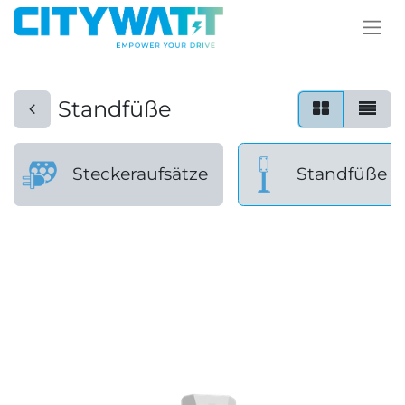
Standfüße
Steckeraufsätze
Standfüße